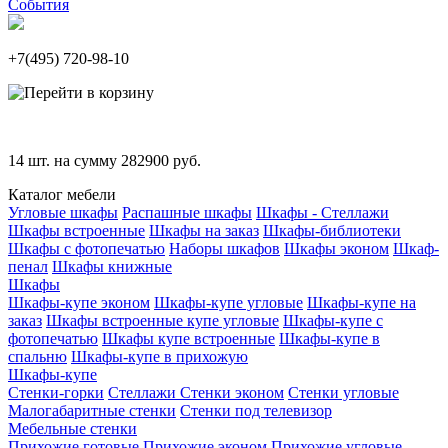
События
+7(495)
720-98-10
14
шт. на сумму
282900
руб.
Каталог мебели
Угловые шкафы
Распашные шкафы
Шкафы - Стеллажи
Шкафы встроенные
Шкафы на заказ
Шкафы-библиотеки
Шкафы с фотопечатью
Наборы шкафов
Шкафы эконом
Шкаф-
пенал
Шкафы книжные
Шкафы
Шкафы-купе эконом
Шкафы-купе угловые
Шкафы-купе на
заказ
Шкафы встроенные купе угловые
Шкафы-купе с
фотопечатью
Шкафы купе встроенные
Шкафы-купе в
спальню
Шкафы-купе в прихожую
Шкафы-купе
Стенки-горки
Стеллажи
Стенки эконом
Стенки угловые
Малогабаритные стенки
Стенки под телевизор
Мебельные стенки
Прихожие готовые
Прихожие эконом
Прихожие угловые