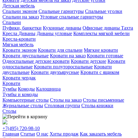
кровати
Детская мебель на заказ
Детские уголки
Детская мебель
Спальни эконом
Спальные гарнитуры
Спальные уголки
Спальни на заказ
Угловые спальные гарнитуры
Спальни
Пуфики, банкетки
Кухонные диваны
Офисные диваны
Тахта
Кресла
Диваны
Диваны угловые
Комплекты мягкой мебели
Кресла-кровати
Мягкая мебель
Кровати эконом
Кровати для спальни
Мягкие кровати
Кровати двуспальные
Кровати на заказ
Кровати готовые
Односпальные детские кровати
Кровати детские
Кровати
односпальные
Кровати полутороспальные
Кровати
двуспальные
Кровати двухъярусные
Кровати с ящиком
Кровати чердак
Кровати
Тумбы
Комоды
Калошница
Тумбы и комоды
Компьютерные столы
Столы на заказ
Столы письменные
Журнальные столы
Столовая группа
Столы-книжки
Столы
+7(495)
720-98-10
Главная
Статьи
О нас
Хиты продаж
Как заказать мебель