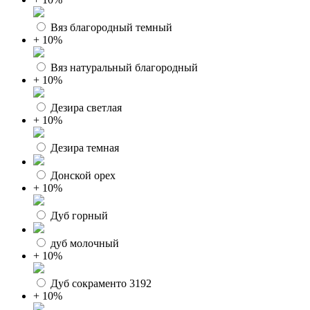
Вяз благородный темный
+ 10%
Вяз натуральный благородный
+ 10%
Дезира светлая
+ 10%
Дезира темная
Донской орех
+ 10%
Дуб горный
дуб молочный
+ 10%
Дуб сокраменто 3192
+ 10%