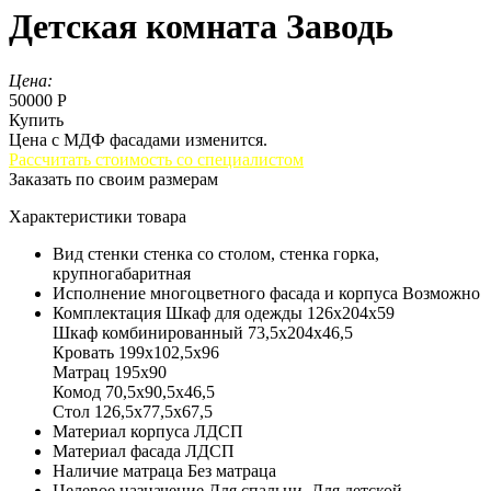
Детская комната Заводь
Цена:
50000 Р
Купить
Цена с МДФ фасадами изменится.
Рассчитать стоимость со специалистом
Заказать по своим размерам
Характеристики товара
Вид стенки
стенка со столом, стенка горка,
крупногабаритная
Исполнение многоцветного фасада и корпуса
Возможно
Комплектация
Шкаф для одежды 126х204х59
Шкаф комбинированный 73,5х204х46,5
Кровать 199х102,5х96
Матрац 195х90
Комод 70,5х90,5х46,5
Стол 126,5х77,5х67,5
Материал корпуса
ЛДСП
Материал фасада
ЛДСП
Наличие матраца
Без матраца
Целевое назначение
Для спальни, Для детской