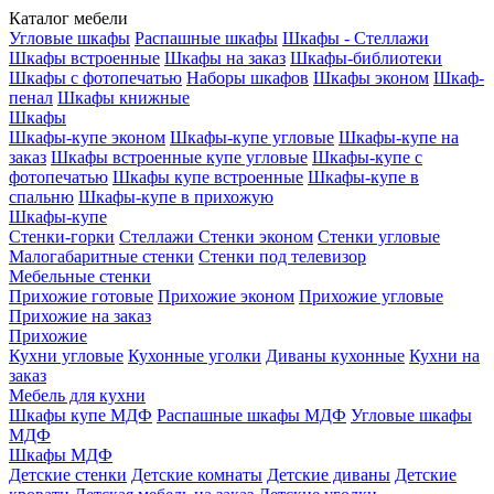
Каталог мебели
Угловые шкафы
Распашные шкафы
Шкафы - Стеллажи
Шкафы встроенные
Шкафы на заказ
Шкафы-библиотеки
Шкафы с фотопечатью
Наборы шкафов
Шкафы эконом
Шкаф-
пенал
Шкафы книжные
Шкафы
Шкафы-купе эконом
Шкафы-купе угловые
Шкафы-купе на
заказ
Шкафы встроенные купе угловые
Шкафы-купе с
фотопечатью
Шкафы купе встроенные
Шкафы-купе в
спальню
Шкафы-купе в прихожую
Шкафы-купе
Стенки-горки
Стеллажи
Стенки эконом
Стенки угловые
Малогабаритные стенки
Стенки под телевизор
Мебельные стенки
Прихожие готовые
Прихожие эконом
Прихожие угловые
Прихожие на заказ
Прихожие
Кухни угловые
Кухонные уголки
Диваны кухонные
Кухни на
заказ
Мебель для кухни
Шкафы купе МДФ
Распашные шкафы МДФ
Угловые шкафы
МДФ
Шкафы МДФ
Детские стенки
Детские комнаты
Детские диваны
Детские