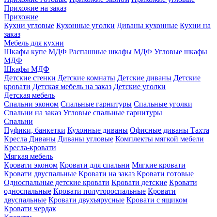
Прихожие на заказ
Прихожие
Кухни угловые
Кухонные уголки
Диваны кухонные
Кухни на
заказ
Мебель для кухни
Шкафы купе МДФ
Распашные шкафы МДФ
Угловые шкафы
МДФ
Шкафы МДФ
Детские стенки
Детские комнаты
Детские диваны
Детские
кровати
Детская мебель на заказ
Детские уголки
Детская мебель
Спальни эконом
Спальные гарнитуры
Спальные уголки
Спальни на заказ
Угловые спальные гарнитуры
Спальни
Пуфики, банкетки
Кухонные диваны
Офисные диваны
Тахта
Кресла
Диваны
Диваны угловые
Комплекты мягкой мебели
Кресла-кровати
Мягкая мебель
Кровати эконом
Кровати для спальни
Мягкие кровати
Кровати двуспальные
Кровати на заказ
Кровати готовые
Односпальные детские кровати
Кровати детские
Кровати
односпальные
Кровати полутороспальные
Кровати
двуспальные
Кровати двухъярусные
Кровати с ящиком
Кровати чердак