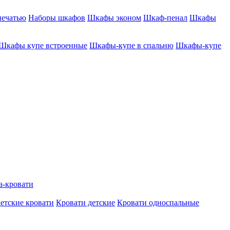
печатью
Наборы шкафов
Шкафы эконом
Шкаф-пенал
Шкафы
Шкафы купе встроенные
Шкафы-купе в спальню
Шкафы-купе
а-кровати
етские кровати
Кровати детские
Кровати односпальные