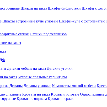
встроенные
Шкафы на заказ
Шкафы-библиотеки
Шкафы с фото
з
Шкафы встроенные купе угловые
Шкафы-купе с фотопечатью
абаритные стенки
Стенки под телевизор
жие на заказ
аказ
МДФ
вати
Детская мебель на заказ
Детские уголки
и на заказ
Угловые спальные гарнитуры
ресла
Диваны
Диваны угловые
Комплекты мягкой мебели
Кресл
 двуспальные
Кровати на заказ
Кровати готовые
Односпальные д
хъярусные
Кровати с ящиком
Кровати чердак