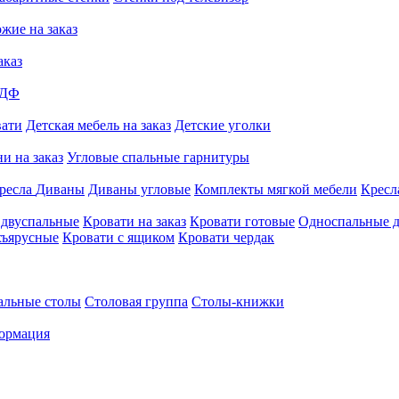
жие на заказ
аказ
МДФ
вати
Детская мебель на заказ
Детские уголки
и на заказ
Угловые спальные гарнитуры
ресла
Диваны
Диваны угловые
Комплекты мягкой мебели
Кресл
 двуспальные
Кровати на заказ
Кровати готовые
Односпальные д
хъярусные
Кровати с ящиком
Кровати чердак
альные столы
Столовая группа
Столы-книжки
ормация