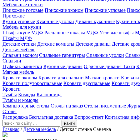
Мебельные стенки
Прихожие готовые
Прихожие эконом
Прихожие угловые
Прихо
Прихожие
Кухни угловые
Кухонные уголки
Диваны кухонные
Кухни на з
Мебель для кухни
Шкафы купе МДФ
Распашные шкафы МДФ
Угловые шкафы 
Шкафы МДФ
Детские стенки
Детские комнаты
Детские диваны
Детские кро
Детская мебель
Спальни эконом
Спальные гарнитуры
Спальные уголки
Спальн
Спальни
Пуфики, банкетки
Кухонные диваны
Офисные диваны
Тахта
К
Мягкая мебель
Кровати эконом
Кровати для спальни
Мягкие кровати
Кровати
Кровати полутороспальные
Кровати двуспальные
Кровати дву
Кровати
Тумбы
Комоды
Калошница
Тумбы и комоды
Компьютерные столы
Столы на заказ
Столы письменные
Журн
Столы
Распродажа
Бесплатная доставка
Вопрос-ответ
Контактная инф
найти
Главная
/
Детская мебель
/
Детская стенка Санечка