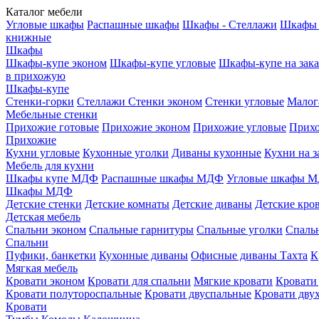
Каталог мебели
Угловые шкафы
Распашные шкафы
Шкафы - Стеллажи
Шкафы 
книжные
Шкафы
Шкафы-купе эконом
Шкафы-купе угловые
Шкафы-купе на зака
в прихожую
Шкафы-купе
Стенки-горки
Стеллажи
Стенки эконом
Стенки угловые
Малог
Мебельные стенки
Прихожие готовые
Прихожие эконом
Прихожие угловые
Прихо
Прихожие
Кухни угловые
Кухонные уголки
Диваны кухонные
Кухни на з
Мебель для кухни
Шкафы купе МДФ
Распашные шкафы МДФ
Угловые шкафы 
Шкафы МДФ
Детские стенки
Детские комнаты
Детские диваны
Детские кро
Детская мебель
Спальни эконом
Спальные гарнитуры
Спальные уголки
Спальн
Спальни
Пуфики, банкетки
Кухонные диваны
Офисные диваны
Тахта
К
Мягкая мебель
Кровати эконом
Кровати для спальни
Мягкие кровати
Кровати
Кровати полутороспальные
Кровати двуспальные
Кровати дву
Кровати