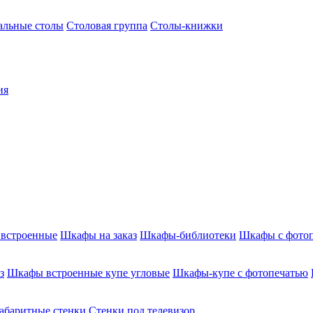
альные столы
Столовая группа
Столы-книжки
ия
встроенные
Шкафы на заказ
Шкафы-библиотеки
Шкафы с фото
з
Шкафы встроенные купе угловые
Шкафы-купе с фотопечатью
абаритные стенки
Стенки под телевизор