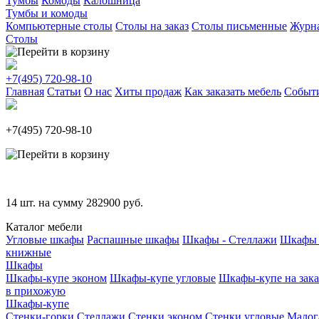
Тумбы
Комоды
Калошница
Тумбы и комоды
Компьютерные столы
Столы на заказ
Столы письменные
Журн
Столы
+7(495)
720-98-10
Главная
Статьи
О нас
Хиты продаж
Как заказать мебель
Событ
+7(495)
720-98-10
14
шт. на сумму
282900
руб.
Каталог мебели
Угловые шкафы
Распашные шкафы
Шкафы - Стеллажи
Шкафы 
книжные
Шкафы
Шкафы-купе эконом
Шкафы-купе угловые
Шкафы-купе на зака
в прихожую
Шкафы-купе
Стенки-горки
Стеллажи
Стенки эконом
Стенки угловые
Малог