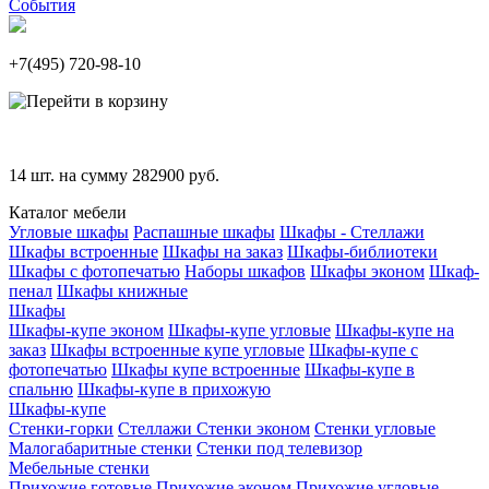
События
+7(495)
720-98-10
14
шт. на сумму
282900
руб.
Каталог мебели
Угловые шкафы
Распашные шкафы
Шкафы - Стеллажи
Шкафы встроенные
Шкафы на заказ
Шкафы-библиотеки
Шкафы с фотопечатью
Наборы шкафов
Шкафы эконом
Шкаф-
пенал
Шкафы книжные
Шкафы
Шкафы-купе эконом
Шкафы-купе угловые
Шкафы-купе на
заказ
Шкафы встроенные купе угловые
Шкафы-купе с
фотопечатью
Шкафы купе встроенные
Шкафы-купе в
спальню
Шкафы-купе в прихожую
Шкафы-купе
Стенки-горки
Стеллажи
Стенки эконом
Стенки угловые
Малогабаритные стенки
Стенки под телевизор
Мебельные стенки
Прихожие готовые
Прихожие эконом
Прихожие угловые