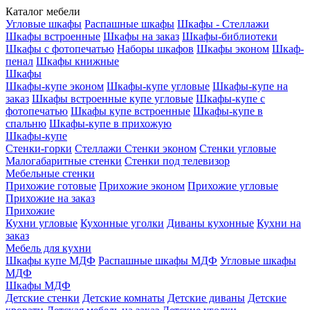
Каталог мебели
Угловые шкафы
Распашные шкафы
Шкафы - Стеллажи
Шкафы встроенные
Шкафы на заказ
Шкафы-библиотеки
Шкафы с фотопечатью
Наборы шкафов
Шкафы эконом
Шкаф-
пенал
Шкафы книжные
Шкафы
Шкафы-купе эконом
Шкафы-купе угловые
Шкафы-купе на
заказ
Шкафы встроенные купе угловые
Шкафы-купе с
фотопечатью
Шкафы купе встроенные
Шкафы-купе в
спальню
Шкафы-купе в прихожую
Шкафы-купе
Стенки-горки
Стеллажи
Стенки эконом
Стенки угловые
Малогабаритные стенки
Стенки под телевизор
Мебельные стенки
Прихожие готовые
Прихожие эконом
Прихожие угловые
Прихожие на заказ
Прихожие
Кухни угловые
Кухонные уголки
Диваны кухонные
Кухни на
заказ
Мебель для кухни
Шкафы купе МДФ
Распашные шкафы МДФ
Угловые шкафы
МДФ
Шкафы МДФ
Детские стенки
Детские комнаты
Детские диваны
Детские