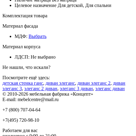
Целевое назначение
Для детской, Для спальни
Комплектация товара
Материал фасада
МДФ
:
Выбрать
Материал корпуса
ЛДСП
:
Не выбрано
Не нашли, что искали?
Посмотрите ещё здесь:
детская стенка ганс
,
диван элеганс
,
диван элеганс 2
,
диван
элеганс 3
,
элеганс 2 диван
,
элеганс 3 диван
,
элеганс диван
© 2010-2026 мебельная фабрика «Концепт»
E-mail: mebelcentre@mail.ru
+7 (800)
707-04-64
+7(495)
720-98-10
Работаем для вас
ежедневно с 9:00 до 21:00