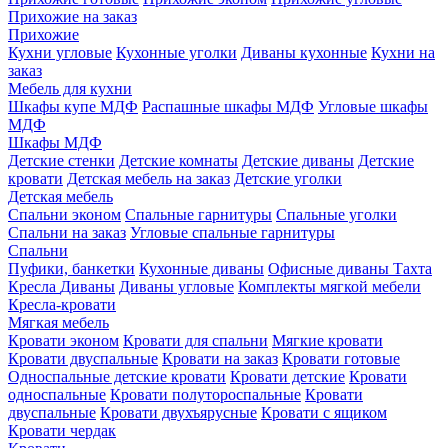
Прихожие на заказ
Прихожие
Кухни угловые
Кухонные уголки
Диваны кухонные
Кухни на
заказ
Мебель для кухни
Шкафы купе МДФ
Распашные шкафы МДФ
Угловые шкафы
МДФ
Шкафы МДФ
Детские стенки
Детские комнаты
Детские диваны
Детские
кровати
Детская мебель на заказ
Детские уголки
Детская мебель
Спальни эконом
Спальные гарнитуры
Спальные уголки
Спальни на заказ
Угловые спальные гарнитуры
Спальни
Пуфики, банкетки
Кухонные диваны
Офисные диваны
Тахта
Кресла
Диваны
Диваны угловые
Комплекты мягкой мебели
Кресла-кровати
Мягкая мебель
Кровати эконом
Кровати для спальни
Мягкие кровати
Кровати двуспальные
Кровати на заказ
Кровати готовые
Односпальные детские кровати
Кровати детские
Кровати
односпальные
Кровати полутороспальные
Кровати
двуспальные
Кровати двухъярусные
Кровати с ящиком
Кровати чердак