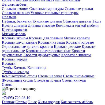
кровати
Детская мебель на заказ
Детские уголки
Детская мебель
Спальни эконом
Спальные гарнитуры
Спальные уголки
Спальни на заказ
Угловые спальные гарнитуры
Спальни
Пуфики, банкетки
Кухонные диваны
Офисные диваны
Тахта
Кресла
Диваны
Диваны угловые
Комплекты мягкой мебели
Кресла-кровати
Мягкая мебель
Кровати эконом
Кровати для спальни
Мягкие кровати
Кровати двуспальные
Кровати на заказ
Кровати готовые
Односпальные детские кровати
Кровати детские
Кровати
односпальные
Кровати полутороспальные
Кровати
двуспальные
Кровати двухъярусные
Кровати с ящиком
Кровати чердак
Кровати
Тумбы
Комоды
Калошница
Тумбы и комоды
Компьютерные столы
Столы на заказ
Столы письменные
Журнальные столы
Столовая группа
Столы-книжки
Столы
+7(495)
720-98-10
Главная
Статьи
О нас
Хиты продаж
Как заказать мебель