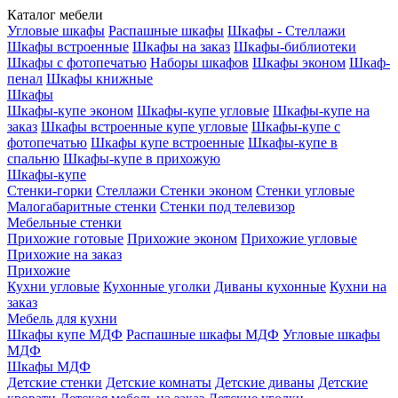
Каталог мебели
Угловые шкафы
Распашные шкафы
Шкафы - Стеллажи
Шкафы встроенные
Шкафы на заказ
Шкафы-библиотеки
Шкафы с фотопечатью
Наборы шкафов
Шкафы эконом
Шкаф-
пенал
Шкафы книжные
Шкафы
Шкафы-купе эконом
Шкафы-купе угловые
Шкафы-купе на
заказ
Шкафы встроенные купе угловые
Шкафы-купе с
фотопечатью
Шкафы купе встроенные
Шкафы-купе в
спальню
Шкафы-купе в прихожую
Шкафы-купе
Стенки-горки
Стеллажи
Стенки эконом
Стенки угловые
Малогабаритные стенки
Стенки под телевизор
Мебельные стенки
Прихожие готовые
Прихожие эконом
Прихожие угловые
Прихожие на заказ
Прихожие
Кухни угловые
Кухонные уголки
Диваны кухонные
Кухни на
заказ
Мебель для кухни
Шкафы купе МДФ
Распашные шкафы МДФ
Угловые шкафы
МДФ
Шкафы МДФ
Детские стенки
Детские комнаты
Детские диваны
Детские