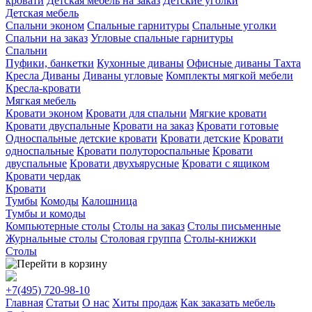
кровати
Детская мебель на заказ
Детские уголки
Детская мебель
Спальни эконом
Спальные гарнитуры
Спальные уголки
Спальни на заказ
Угловые спальные гарнитуры
Спальни
Пуфики, банкетки
Кухонные диваны
Офисные диваны
Тахта
Кресла
Диваны
Диваны угловые
Комплекты мягкой мебели
Кресла-кровати
Мягкая мебель
Кровати эконом
Кровати для спальни
Мягкие кровати
Кровати двуспальные
Кровати на заказ
Кровати готовые
Односпальные детские кровати
Кровати детские
Кровати
односпальные
Кровати полутороспальные
Кровати
двуспальные
Кровати двухъярусные
Кровати с ящиком
Кровати чердак
Кровати
Тумбы
Комоды
Калошница
Тумбы и комоды
Компьютерные столы
Столы на заказ
Столы письменные
Журнальные столы
Столовая группа
Столы-книжки
Столы
+7(495)
720-98-10
Главная
Статьи
О нас
Хиты продаж
Как заказать мебель