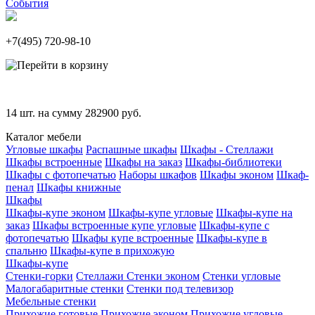
События
+7(495)
720-98-10
14
шт. на сумму
282900
руб.
Каталог мебели
Угловые шкафы
Распашные шкафы
Шкафы - Стеллажи
Шкафы встроенные
Шкафы на заказ
Шкафы-библиотеки
Шкафы с фотопечатью
Наборы шкафов
Шкафы эконом
Шкаф-
пенал
Шкафы книжные
Шкафы
Шкафы-купе эконом
Шкафы-купе угловые
Шкафы-купе на
заказ
Шкафы встроенные купе угловые
Шкафы-купе с
фотопечатью
Шкафы купе встроенные
Шкафы-купе в
спальню
Шкафы-купе в прихожую
Шкафы-купе
Стенки-горки
Стеллажи
Стенки эконом
Стенки угловые
Малогабаритные стенки
Стенки под телевизор
Мебельные стенки
Прихожие готовые
Прихожие эконом
Прихожие угловые