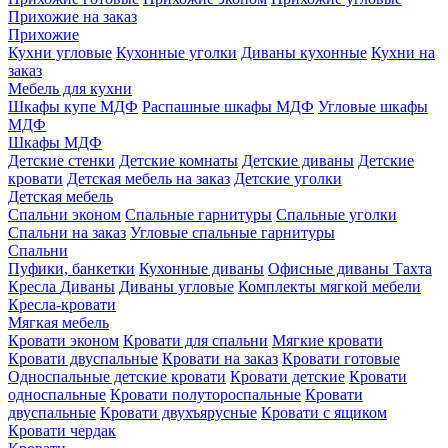
Прихожие на заказ
Прихожие
Кухни угловые
Кухонные уголки
Диваны кухонные
Кухни на
заказ
Мебель для кухни
Шкафы купе МДФ
Распашные шкафы МДФ
Угловые шкафы
МДФ
Шкафы МДФ
Детские стенки
Детские комнаты
Детские диваны
Детские
кровати
Детская мебель на заказ
Детские уголки
Детская мебель
Спальни эконом
Спальные гарнитуры
Спальные уголки
Спальни на заказ
Угловые спальные гарнитуры
Спальни
Пуфики, банкетки
Кухонные диваны
Офисные диваны
Тахта
Кресла
Диваны
Диваны угловые
Комплекты мягкой мебели
Кресла-кровати
Мягкая мебель
Кровати эконом
Кровати для спальни
Мягкие кровати
Кровати двуспальные
Кровати на заказ
Кровати готовые
Односпальные детские кровати
Кровати детские
Кровати
односпальные
Кровати полутороспальные
Кровати
двуспальные
Кровати двухъярусные
Кровати с ящиком
Кровати чердак