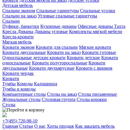
кровати
Детская мебель на заказ
Детские уголки
Детская мебель
Спальни эконом
Спальные гарнитуры
Спальные уголки
Спальни на заказ
Угловые спальные гарнитуры
Спальни
Пуфики, банкетки
Кухонные диваны
Офисные диваны
Тахта
Кресла
Диваны
Диваны угловые
Комплекты мягкой мебели
Кресла-кровати
Мягкая мебель
Кровати эконом
Кровати для спальни
Мягкие кровати
Кровати двуспальные
Кровати на заказ
Кровати готовые
Односпальные детские кровати
Кровати детские
Кровати
односпальные
Кровати полутороспальные
Кровати
двуспальные
Кровати двухъярусные
Кровати с ящиком
Кровати чердак
Кровати
Тумбы
Комоды
Калошница
Тумбы и комоды
Компьютерные столы
Столы на заказ
Столы письменные
Журнальные столы
Столовая группа
Столы-книжки
Столы
+7(495)
720-98-10
Главная
Статьи
О нас
Хиты продаж
Как заказать мебель