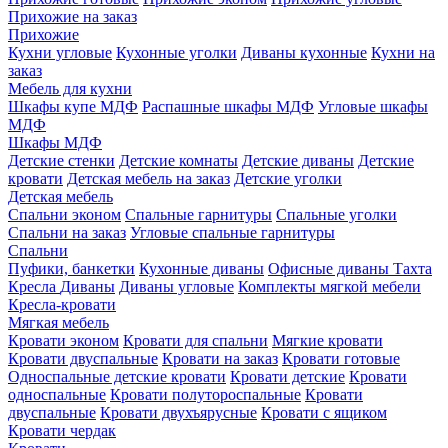
Прихожие на заказ
Прихожие
Кухни угловые
Кухонные уголки
Диваны кухонные
Кухни на
заказ
Мебель для кухни
Шкафы купе МДФ
Распашные шкафы МДФ
Угловые шкафы
МДФ
Шкафы МДФ
Детские стенки
Детские комнаты
Детские диваны
Детские
кровати
Детская мебель на заказ
Детские уголки
Детская мебель
Спальни эконом
Спальные гарнитуры
Спальные уголки
Спальни на заказ
Угловые спальные гарнитуры
Спальни
Пуфики, банкетки
Кухонные диваны
Офисные диваны
Тахта
Кресла
Диваны
Диваны угловые
Комплекты мягкой мебели
Кресла-кровати
Мягкая мебель
Кровати эконом
Кровати для спальни
Мягкие кровати
Кровати двуспальные
Кровати на заказ
Кровати готовые
Односпальные детские кровати
Кровати детские
Кровати
односпальные
Кровати полутороспальные
Кровати
двуспальные
Кровати двухъярусные
Кровати с ящиком
Кровати чердак