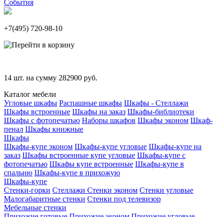
События
+7(495)
720-98-10
14
шт. на сумму
282900
руб.
Каталог мебели
Угловые шкафы
Распашные шкафы
Шкафы - Стеллажи
Шкафы встроенные
Шкафы на заказ
Шкафы-библиотеки
Шкафы с фотопечатью
Наборы шкафов
Шкафы эконом
Шкаф-
пенал
Шкафы книжные
Шкафы
Шкафы-купе эконом
Шкафы-купе угловые
Шкафы-купе на
заказ
Шкафы встроенные купе угловые
Шкафы-купе с
фотопечатью
Шкафы купе встроенные
Шкафы-купе в
спальню
Шкафы-купе в прихожую
Шкафы-купе
Стенки-горки
Стеллажи
Стенки эконом
Стенки угловые
Малогабаритные стенки
Стенки под телевизор
Мебельные стенки
Прихожие готовые
Прихожие эконом
Прихожие угловые