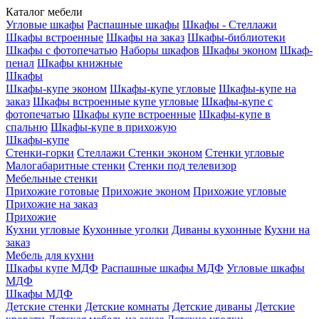
Каталог мебели
Угловые шкафы
Распашные шкафы
Шкафы - Стеллажи
Шкафы встроенные
Шкафы на заказ
Шкафы-библиотеки
Шкафы с фотопечатью
Наборы шкафов
Шкафы эконом
Шкаф-
пенал
Шкафы книжные
Шкафы
Шкафы-купе эконом
Шкафы-купе угловые
Шкафы-купе на
заказ
Шкафы встроенные купе угловые
Шкафы-купе с
фотопечатью
Шкафы купе встроенные
Шкафы-купе в
спальню
Шкафы-купе в прихожую
Шкафы-купе
Стенки-горки
Стеллажи
Стенки эконом
Стенки угловые
Малогабаритные стенки
Стенки под телевизор
Мебельные стенки
Прихожие готовые
Прихожие эконом
Прихожие угловые
Прихожие на заказ
Прихожие
Кухни угловые
Кухонные уголки
Диваны кухонные
Кухни на
заказ
Мебель для кухни
Шкафы купе МДФ
Распашные шкафы МДФ
Угловые шкафы
МДФ
Шкафы МДФ
Детские стенки
Детские комнаты
Детские диваны
Детские