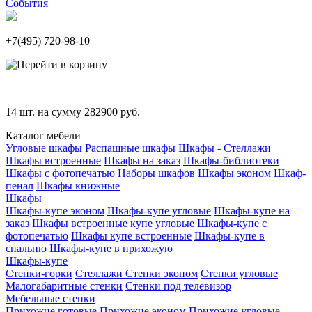
События
+7(495)
720-98-10
14
шт. на сумму
282900
руб.
Каталог мебели
Угловые шкафы
Распашные шкафы
Шкафы - Стеллажи
Шкафы встроенные
Шкафы на заказ
Шкафы-библиотеки
Шкафы с фотопечатью
Наборы шкафов
Шкафы эконом
Шкаф-
пенал
Шкафы книжные
Шкафы
Шкафы-купе эконом
Шкафы-купе угловые
Шкафы-купе на
заказ
Шкафы встроенные купе угловые
Шкафы-купе с
фотопечатью
Шкафы купе встроенные
Шкафы-купе в
спальню
Шкафы-купе в прихожую
Шкафы-купе
Стенки-горки
Стеллажи
Стенки эконом
Стенки угловые
Малогабаритные стенки
Стенки под телевизор
Мебельные стенки
Прихожие готовые
Прихожие эконом
Прихожие угловые