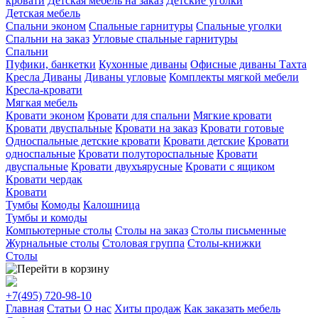
кровати
Детская мебель на заказ
Детские уголки
Детская мебель
Спальни эконом
Спальные гарнитуры
Спальные уголки
Спальни на заказ
Угловые спальные гарнитуры
Спальни
Пуфики, банкетки
Кухонные диваны
Офисные диваны
Тахта
Кресла
Диваны
Диваны угловые
Комплекты мягкой мебели
Кресла-кровати
Мягкая мебель
Кровати эконом
Кровати для спальни
Мягкие кровати
Кровати двуспальные
Кровати на заказ
Кровати готовые
Односпальные детские кровати
Кровати детские
Кровати
односпальные
Кровати полутороспальные
Кровати
двуспальные
Кровати двухъярусные
Кровати с ящиком
Кровати чердак
Кровати
Тумбы
Комоды
Калошница
Тумбы и комоды
Компьютерные столы
Столы на заказ
Столы письменные
Журнальные столы
Столовая группа
Столы-книжки
Столы
+7(495)
720-98-10
Главная
Статьи
О нас
Хиты продаж
Как заказать мебель