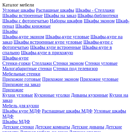
Каталог мебели
Угловые шкафы
Распашные шкафы
Шкафы - Стеллажи
Шкафы встроенные
Шкафы на заказ
Шкафы-библиотеки
Шкафы с фотопечатью
Наборы шкафов
Шкафы эконом
Шкаф-
пенал
Шкафы книжные
Шкафы
Шкафы-купе эконом
Шкафы-купе угловые
Шкафы-купе на
заказ
Шкафы встроенные купе угловые
Шкафы-купе с
фотопечатью
Шкафы купе встроенные
Шкафы-купе в
спальню
Шкафы-купе в прихожую
Шкафы-купе
Стенки-горки
Стеллажи
Стенки эконом
Стенки угловые
Малогабаритные стенки
Стенки под телевизор
Мебельные стенки
Прихожие готовые
Прихожие эконом
Прихожие угловые
Прихожие на заказ
Прихожие
Кухни угловые
Кухонные уголки
Диваны кухонные
Кухни на
заказ
Мебель для кухни
Шкафы купе МДФ
Распашные шкафы МДФ
Угловые шкафы
МДФ
Шкафы МДФ
Детские стенки
Детские комнаты
Детские диваны
Детские