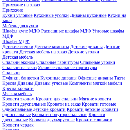
Прихожие на заказ
Прихожие
Кухни угловые
Кухонные уголки
Диваны кухонные
Кухни на
заказ
Мебель для кухни
Шкафы купе МДФ
Распашные шкафы МДФ
Угловые шкафы
МДФ
Шкафы МДФ
Детские стенки
Детские комнаты
Детские диваны
Детские
кровати
Детская мебель на заказ
Детские уголки
Детская мебель
Спальни эконом
Спальные гарнитуры
Спальные уголки
Спальни на заказ
Угловые спальные гарнитуры
Спальни
Пуфики, банкетки
Кухонные диваны
Офисные диваны
Тахта
Кресла
Диваны
Диваны угловые
Комплекты мягкой мебели
Кресла-кровати
Мягкая мебель
Кровати эконом
Кровати для спальни
Мягкие кровати
Кровати двуспальные
Кровати на заказ
Кровати готовые
Односпальные детские кровати
Кровати детские
Кровати
односпальные
Кровати полутороспальные
Кровати
двуспальные
Кровати двухъярусные
Кровати с ящиком
Кровати чердак