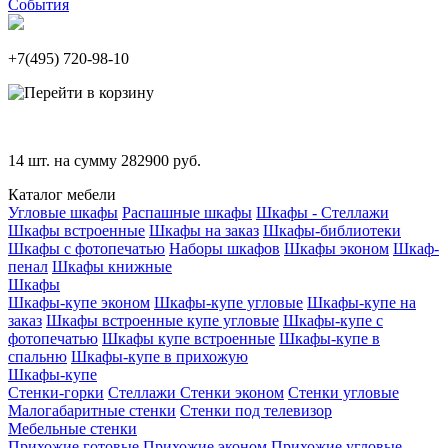
События
+7(495)
720-98-10
14
шт. на сумму
282900
руб.
Каталог мебели
Угловые шкафы
Распашные шкафы
Шкафы - Стеллажи
Шкафы встроенные
Шкафы на заказ
Шкафы-библиотеки
Шкафы с фотопечатью
Наборы шкафов
Шкафы эконом
Шкаф-
пенал
Шкафы книжные
Шкафы
Шкафы-купе эконом
Шкафы-купе угловые
Шкафы-купе на
заказ
Шкафы встроенные купе угловые
Шкафы-купе с
фотопечатью
Шкафы купе встроенные
Шкафы-купе в
спальню
Шкафы-купе в прихожую
Шкафы-купе
Стенки-горки
Стеллажи
Стенки эконом
Стенки угловые
Малогабаритные стенки
Стенки под телевизор
Мебельные стенки
Прихожие готовые
Прихожие эконом
Прихожие угловые