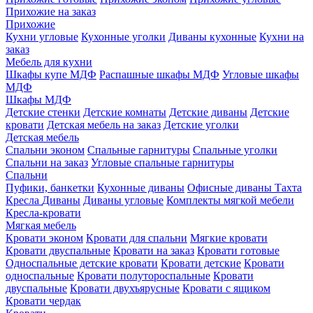
Прихожие на заказ
Прихожие
Кухни угловые
Кухонные уголки
Диваны кухонные
Кухни на
заказ
Мебель для кухни
Шкафы купе МДФ
Распашные шкафы МДФ
Угловые шкафы
МДФ
Шкафы МДФ
Детские стенки
Детские комнаты
Детские диваны
Детские
кровати
Детская мебель на заказ
Детские уголки
Детская мебель
Спальни эконом
Спальные гарнитуры
Спальные уголки
Спальни на заказ
Угловые спальные гарнитуры
Спальни
Пуфики, банкетки
Кухонные диваны
Офисные диваны
Тахта
Кресла
Диваны
Диваны угловые
Комплекты мягкой мебели
Кресла-кровати
Мягкая мебель
Кровати эконом
Кровати для спальни
Мягкие кровати
Кровати двуспальные
Кровати на заказ
Кровати готовые
Односпальные детские кровати
Кровати детские
Кровати
односпальные
Кровати полутороспальные
Кровати
двуспальные
Кровати двухъярусные
Кровати с ящиком
Кровати чердак