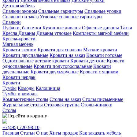
кровати
Детская мебель на заказ
Детские уголки
Детская мебель
Спальни эконом
Спальные гарнитуры
Спальные уголки
Спальни на заказ
Угловые спальные гарнитуры
Спальни
Пуфики, банкетки
Кухонные диваны
Офисные диваны
Тахта
Кресла
Диваны
Диваны угловые
Комплекты мягкой мебели
Кресла-кровати
Мягкая мебель
Кровати эконом
Кровати для спальни
Мягкие кровати
Кровати двуспальные
Кровати на заказ
Кровати готовые
Односпальные детские кровати
Кровати детские
Кровати
односпальные
Кровати полутороспальные
Кровати
двуспальные
Кровати двухъярусные
Кровати с ящиком
Кровати чердак
Кровати
Тумбы
Комоды
Калошница
Тумбы и комоды
Компьютерные столы
Столы на заказ
Столы письменные
Журнальные столы
Столовая группа
Столы-книжки
Столы
+7(495)
720-98-10
Главная
Статьи
О нас
Хиты продаж
Как заказать мебель