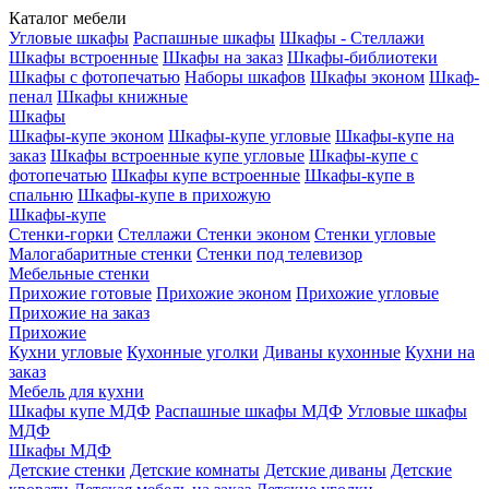
Каталог мебели
Угловые шкафы
Распашные шкафы
Шкафы - Стеллажи
Шкафы встроенные
Шкафы на заказ
Шкафы-библиотеки
Шкафы с фотопечатью
Наборы шкафов
Шкафы эконом
Шкаф-
пенал
Шкафы книжные
Шкафы
Шкафы-купе эконом
Шкафы-купе угловые
Шкафы-купе на
заказ
Шкафы встроенные купе угловые
Шкафы-купе с
фотопечатью
Шкафы купе встроенные
Шкафы-купе в
спальню
Шкафы-купе в прихожую
Шкафы-купе
Стенки-горки
Стеллажи
Стенки эконом
Стенки угловые
Малогабаритные стенки
Стенки под телевизор
Мебельные стенки
Прихожие готовые
Прихожие эконом
Прихожие угловые
Прихожие на заказ
Прихожие
Кухни угловые
Кухонные уголки
Диваны кухонные
Кухни на
заказ
Мебель для кухни
Шкафы купе МДФ
Распашные шкафы МДФ
Угловые шкафы
МДФ
Шкафы МДФ
Детские стенки
Детские комнаты
Детские диваны
Детские