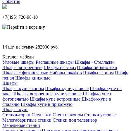
События
+7(495)
720-98-10
14
шт. на сумму
282900
руб.
Каталог мебели
Угловые шкафы
Распашные шкафы
Шкафы - Стеллажи
Шкафы встроенные
Шкафы на заказ
Шкафы-библиотеки
Шкафы с фотопечатью
Наборы шкафов
Шкафы эконом
Шкаф-
пенал
Шкафы книжные
Шкафы
Шкафы-купе эконом
Шкафы-купе угловые
Шкафы-купе на
заказ
Шкафы встроенные купе угловые
Шкафы-купе с
фотопечатью
Шкафы купе встроенные
Шкафы-купе в
спальню
Шкафы-купе в прихожую
Шкафы-купе
Стенки-горки
Стеллажи
Стенки эконом
Стенки угловые
Малогабаритные стенки
Стенки под телевизор
Мебельные стенки
Прихожие готовые
Прихожие эконом
Прихожие угловые