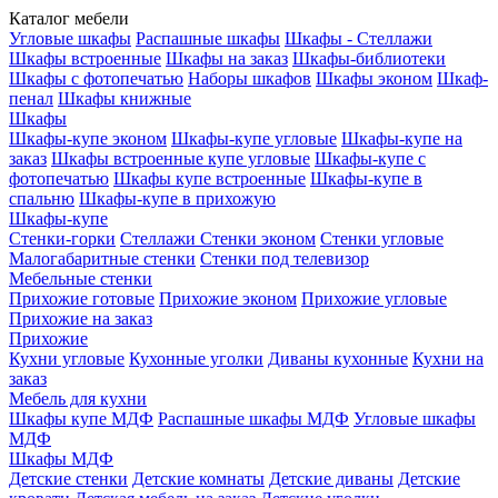
Каталог мебели
Угловые шкафы
Распашные шкафы
Шкафы - Стеллажи
Шкафы встроенные
Шкафы на заказ
Шкафы-библиотеки
Шкафы с фотопечатью
Наборы шкафов
Шкафы эконом
Шкаф-
пенал
Шкафы книжные
Шкафы
Шкафы-купе эконом
Шкафы-купе угловые
Шкафы-купе на
заказ
Шкафы встроенные купе угловые
Шкафы-купе с
фотопечатью
Шкафы купе встроенные
Шкафы-купе в
спальню
Шкафы-купе в прихожую
Шкафы-купе
Стенки-горки
Стеллажи
Стенки эконом
Стенки угловые
Малогабаритные стенки
Стенки под телевизор
Мебельные стенки
Прихожие готовые
Прихожие эконом
Прихожие угловые
Прихожие на заказ
Прихожие
Кухни угловые
Кухонные уголки
Диваны кухонные
Кухни на
заказ
Мебель для кухни
Шкафы купе МДФ
Распашные шкафы МДФ
Угловые шкафы
МДФ
Шкафы МДФ
Детские стенки
Детские комнаты
Детские диваны
Детские