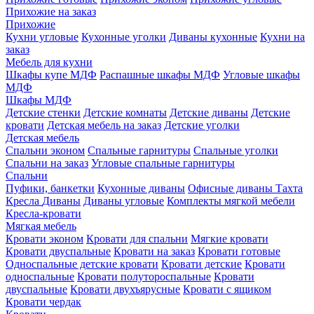
Прихожие на заказ
Прихожие
Кухни угловые
Кухонные уголки
Диваны кухонные
Кухни на
заказ
Мебель для кухни
Шкафы купе МДФ
Распашные шкафы МДФ
Угловые шкафы
МДФ
Шкафы МДФ
Детские стенки
Детские комнаты
Детские диваны
Детские
кровати
Детская мебель на заказ
Детские уголки
Детская мебель
Спальни эконом
Спальные гарнитуры
Спальные уголки
Спальни на заказ
Угловые спальные гарнитуры
Спальни
Пуфики, банкетки
Кухонные диваны
Офисные диваны
Тахта
Кресла
Диваны
Диваны угловые
Комплекты мягкой мебели
Кресла-кровати
Мягкая мебель
Кровати эконом
Кровати для спальни
Мягкие кровати
Кровати двуспальные
Кровати на заказ
Кровати готовые
Односпальные детские кровати
Кровати детские
Кровати
односпальные
Кровати полутороспальные
Кровати
двуспальные
Кровати двухъярусные
Кровати с ящиком
Кровати чердак