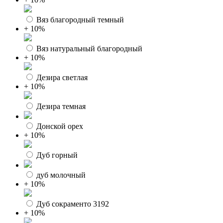
Вяз благородный темный
+ 10%
Вяз натуральный благородный
+ 10%
Дезира светлая
+ 10%
Дезира темная
Донской орех
+ 10%
Дуб горный
дуб молочный
+ 10%
Дуб сокраменто 3192
+ 10%