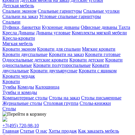
кровати
Детская мебель на заказ
Детские уголки
Детская мебель
Спальни эконом
Спальные гарнитуры
Спальные уголки
Спальни на заказ
Угловые спальные гарнитуры
Спальни
Пуфики, банкетки
Кухонные диваны
Офисные диваны
Тахта
Кресла
Диваны
Диваны угловые
Комплекты мягкой мебели
Кресла-кровати
Мягкая мебель
Кровати эконом
Кровати для спальни
Мягкие кровати
Кровати двуспальные
Кровати на заказ
Кровати готовые
Односпальные детские кровати
Кровати детские
Кровати
односпальные
Кровати полутороспальные
Кровати
двуспальные
Кровати двухъярусные
Кровати с ящиком
Кровати чердак
Кровати
Тумбы
Комоды
Калошница
Тумбы и комоды
Компьютерные столы
Столы на заказ
Столы письменные
Журнальные столы
Столовая группа
Столы-книжки
Столы
+7(495)
720-98-10
Главная
Статьи
О нас
Хиты продаж
Как заказать мебель