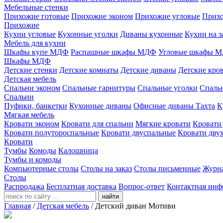
Мебельные стенки
Прихожие готовые
Прихожие эконом
Прихожие угловые
Прихо
Прихожие
Кухни угловые
Кухонные уголки
Диваны кухонные
Кухни на з
Мебель для кухни
Шкафы купе МДФ
Распашные шкафы МДФ
Угловые шкафы 
Шкафы МДФ
Детские стенки
Детские комнаты
Детские диваны
Детские кро
Детская мебель
Спальни эконом
Спальные гарнитуры
Спальные уголки
Спальн
Спальни
Пуфики, банкетки
Кухонные диваны
Офисные диваны
Тахта
К
Мягкая мебель
Кровати эконом
Кровати для спальни
Мягкие кровати
Кровати
Кровати полутороспальные
Кровати двуспальные
Кровати дву
Кровати
Тумбы
Комоды
Калошница
Тумбы и комоды
Компьютерные столы
Столы на заказ
Столы письменные
Журн
Столы
Распродажа
Бесплатная доставка
Вопрос-ответ
Контактная инф
найти
Главная
/
Детская мебель
/
Детский диван Мотиви