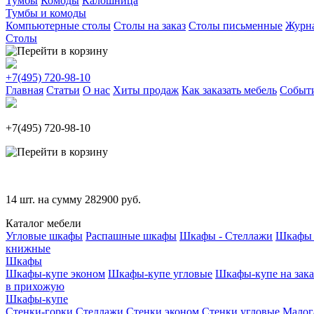
Тумбы
Комоды
Калошница
Тумбы и комоды
Компьютерные столы
Столы на заказ
Столы письменные
Журн
Столы
+7(495)
720-98-10
Главная
Статьи
О нас
Хиты продаж
Как заказать мебель
Событ
+7(495)
720-98-10
14
шт. на сумму
282900
руб.
Каталог мебели
Угловые шкафы
Распашные шкафы
Шкафы - Стеллажи
Шкафы 
книжные
Шкафы
Шкафы-купе эконом
Шкафы-купе угловые
Шкафы-купе на зака
в прихожую
Шкафы-купе
Стенки-горки
Стеллажи
Стенки эконом
Стенки угловые
Малог