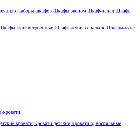
печатью
Наборы шкафов
Шкафы эконом
Шкаф-пенал
Шкафы
Шкафы купе встроенные
Шкафы-купе в спальню
Шкафы-купе
а-кровати
етские кровати
Кровати детские
Кровати односпальные