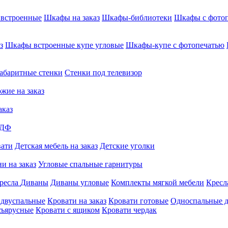
встроенные
Шкафы на заказ
Шкафы-библиотеки
Шкафы с фото
з
Шкафы встроенные купе угловые
Шкафы-купе с фотопечатью
абаритные стенки
Стенки под телевизор
жие на заказ
аказ
МДФ
вати
Детская мебель на заказ
Детские уголки
и на заказ
Угловые спальные гарнитуры
ресла
Диваны
Диваны угловые
Комплекты мягкой мебели
Кресл
 двуспальные
Кровати на заказ
Кровати готовые
Односпальные д
хъярусные
Кровати с ящиком
Кровати чердак