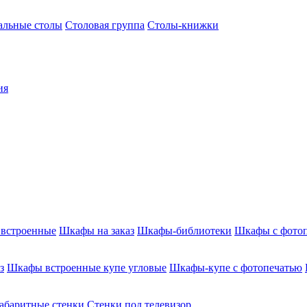
альные столы
Столовая группа
Столы-книжки
ия
встроенные
Шкафы на заказ
Шкафы-библиотеки
Шкафы с фото
з
Шкафы встроенные купе угловые
Шкафы-купе с фотопечатью
абаритные стенки
Стенки под телевизор