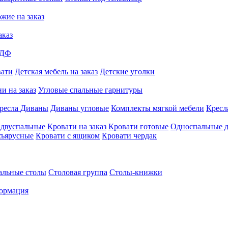
жие на заказ
аказ
МДФ
вати
Детская мебель на заказ
Детские уголки
и на заказ
Угловые спальные гарнитуры
ресла
Диваны
Диваны угловые
Комплекты мягкой мебели
Кресл
 двуспальные
Кровати на заказ
Кровати готовые
Односпальные д
хъярусные
Кровати с ящиком
Кровати чердак
альные столы
Столовая группа
Столы-книжки
ормация