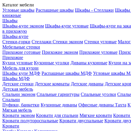
Каталог мебели
Угловые шкафы
Распашные шкафы
Шкафы - Стеллажи
Шкафы 
книжные
Шкафы
Шкафы-купе эконом
Шкафы-купе угловые
Шкафы-купе на зака
в прихожую
Шкафы-купе
Стенки-горки
Стеллажи
Стенки эконом
Стенки угловые
Малог
Мебельные стенки
Прихожие готовые
Прихожие эконом
Прихожие угловые
Прихо
Прихожие
Кухни угловые
Кухонные уголки
Диваны кухонные
Кухни на з
Мебель для кухни
Шкафы купе МДФ
Распашные шкафы МДФ
Угловые шкафы 
Шкафы МДФ
Детские стенки
Детские комнаты
Детские диваны
Детские кро
Детская мебель
Спальни эконом
Спальные гарнитуры
Спальные уголки
Спальн
Спальни
Пуфики, банкетки
Кухонные диваны
Офисные диваны
Тахта
К
Мягкая мебель
Кровати эконом
Кровати для спальни
Мягкие кровати
Кровати
Кровати полутороспальные
Кровати двуспальные
Кровати дву
Кровати