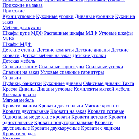
Прихожие на заказ
Прихожие
Кухни угловые
Кухонные уголки
Диваны кухонные
Кухни на
заказ
Мебель для кухни
Шкафы купе МДФ
Распашные шкафы МДФ
Угловые шкафы
МДФ
Шкафы МДФ
Детские стенки
Детские комнаты
Детские диваны
Детские
кровати
Детская мебель на заказ
Детские уголки
Детская мебель
Спальни эконом
Спальные гарнитуры
Спальные уголки
Спальни на заказ
Угловые спальные гарнитуры
Спальни
Пуфики, банкетки
Кухонные диваны
Офисные диваны
Тахта
Кресла
Диваны
Диваны угловые
Комплекты мягкой мебели
Кресла-кровати
Мягкая мебель
Кровати эконом
Кровати для спальни
Мягкие кровати
Кровати двуспальные
Кровати на заказ
Кровати готовые
Односпальные детские кровати
Кровати детские
Кровати
односпальные
Кровати полутороспальные
Кровати
двуспальные
Кровати двухъярусные
Кровати с ящиком
Кровати чердак