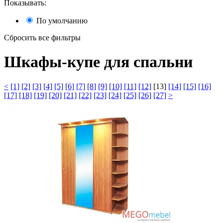
Показывать:
По умолчанию
Сбросить все фильтры
Шкафы-купе для спальни
<
[1]
[2]
[3]
[4]
[5]
[6]
[7]
[8]
[9]
[10]
[11]
[12]
[13]
[14]
[15]
[16]
[17]
[18]
[19]
[20]
[21]
[22]
[23]
[24]
[25]
[26]
[27]
>