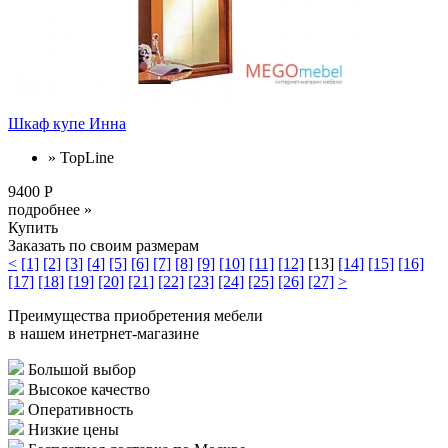
Шкаф купе Инна
» TopLine
9400 Р
подробнее »
Купить
Заказать по своим размерам
<
[1]
[2]
[3]
[4]
[5]
[6]
[7]
[8]
[9]
[10]
[11]
[12]
[13]
[14]
[15]
[16]
[17]
[18]
[19]
[20]
[21]
[22]
[23]
[24]
[25]
[26]
[27]
>
Преимущества приобретения мебели
в нашем инетрнет-магазине
Большой выбор
Высокое качество
Оперативность
Низкие цены