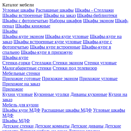
Каталог мебели
Угловые шкафы
Распашные шкафы
Шкафы - Стеллажи
Шкафы встроенные
Шкафы на заказ
Шкафы-библиотеки
Шкафы с фотопечатью
Наборы шкафов
Шкафы эконом
Шкаф-
пенал
Шкафы книжные
Шкафы
Шкафы-купе эконом
Шкафы-купе угловые
Шкафы-купе на
заказ
Шкафы встроенные купе угловые
Шкафы-купе с
фотопечатью
Шкафы купе встроенные
Шкафы-купе в
спальню
Шкафы-купе в прихожую
Шкафы-купе
Стенки-горки
Стеллажи
Стенки эконом
Стенки угловые
Малогабаритные стенки
Стенки под телевизор
Мебельные стенки
Прихожие готовые
Прихожие эконом
Прихожие угловые
Прихожие на заказ
Прихожие
Кухни угловые
Кухонные уголки
Диваны кухонные
Кухни на
заказ
Мебель для кухни
Шкафы купе МДФ
Распашные шкафы МДФ
Угловые шкафы
МДФ
Шкафы МДФ
Детские стенки
Детские комнаты
Детские диваны
Детские