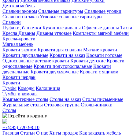
кровати
Детская мебель на заказ
Детские уголки
Детская мебель
Спальни эконом
Спальные гарнитуры
Спальные уголки
Спальни на заказ
Угловые спальные гарнитуры
Спальни
Пуфики, банкетки
Кухонные диваны
Офисные диваны
Тахта
Кресла
Диваны
Диваны угловые
Комплекты мягкой мебели
Кресла-кровати
Мягкая мебель
Кровати эконом
Кровати для спальни
Мягкие кровати
Кровати двуспальные
Кровати на заказ
Кровати готовые
Односпальные детские кровати
Кровати детские
Кровати
односпальные
Кровати полутороспальные
Кровати
двуспальные
Кровати двухъярусные
Кровати с ящиком
Кровати чердак
Кровати
Тумбы
Комоды
Калошница
Тумбы и комоды
Компьютерные столы
Столы на заказ
Столы письменные
Журнальные столы
Столовая группа
Столы-книжки
Столы
+7(495)
720-98-10
Главная
Статьи
О нас
Хиты продаж
Как заказать мебель