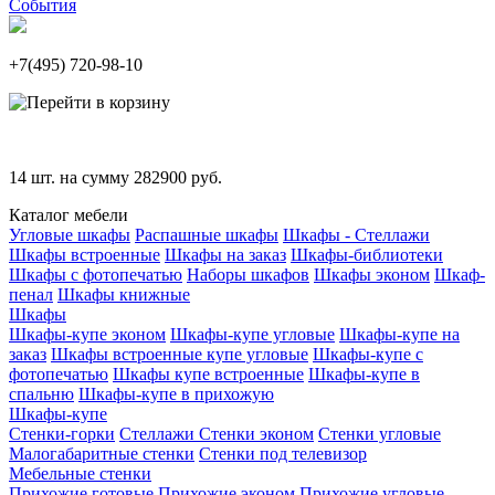
События
+7(495)
720-98-10
14
шт. на сумму
282900
руб.
Каталог мебели
Угловые шкафы
Распашные шкафы
Шкафы - Стеллажи
Шкафы встроенные
Шкафы на заказ
Шкафы-библиотеки
Шкафы с фотопечатью
Наборы шкафов
Шкафы эконом
Шкаф-
пенал
Шкафы книжные
Шкафы
Шкафы-купе эконом
Шкафы-купе угловые
Шкафы-купе на
заказ
Шкафы встроенные купе угловые
Шкафы-купе с
фотопечатью
Шкафы купе встроенные
Шкафы-купе в
спальню
Шкафы-купе в прихожую
Шкафы-купе
Стенки-горки
Стеллажи
Стенки эконом
Стенки угловые
Малогабаритные стенки
Стенки под телевизор
Мебельные стенки
Прихожие готовые
Прихожие эконом
Прихожие угловые