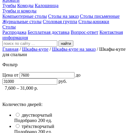
Кровати
Тумбы
Комоды
Калошница
Тумбы и комоды
Компьютерные столы
Столы на заказ
Столы письменные
Журнальные столы
Столовая группа
Столы-книжки
Столы
Распродажа
Бесплатная доставка
Вопрос-ответ
Контактная
информация
найти
Главная
/
Шкафы-купе
/
Шкафы-купе на заказ
/
Шкафы-купе
для спальни
Фильтр
Цена
от
до
руб.
7,600 – 31,000
р.
Количество дверей:
двустворчатый
Подобрано
200
ед.
трёхстворчатый
Подобрано
200
ед.