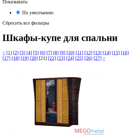
Показывать:
По умолчанию
Сбросить все фильтры
Шкафы-купе для спальни
<
[1]
[2]
[3]
[4]
[5]
[6]
[7]
[8]
[9]
[10]
[11]
[12]
[13]
[14]
[15]
[16]
[17]
[18]
[19]
[20]
[21]
[22]
[23]
[24]
[25]
[26]
[27]
>