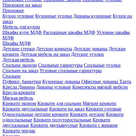
Прихожие на заказ
Прихожие
Кухни угловые
Кухонные уголки
Диваны кухонные
Кухни на
заказ
Мебель для кухни
Шкафы купе МДФ
Распашные шкафы МДФ
Угловые шкафы
МДФ
Шкафы МДФ
Детские стенки
Детские комнаты
Детские диваны
Детские
кровати
Детская мебель на заказ
Детские уголки
Детская мебель
Спальни эконом
Спальные гарнитуры
Спальные уголки
Спальни на заказ
Угловые спальные гарнитуры
Спальни
Пуфики, банкетки
Кухонные диваны
Офисные диваны
Тахта
Кресла
Диваны
Диваны угловые
Комплекты мягкой мебели
Кресла-кровати
Мягкая мебель
Кровати эконом
Кровати для спальни
Мягкие кровати
Кровати двуспальные
Кровати на заказ
Кровати готовые
Односпальные детские кровати
Кровати детские
Кровати
односпальные
Кровати полутороспальные
Кровати
двуспальные
Кровати двухъярусные
Кровати с ящиком
Кровати чердак