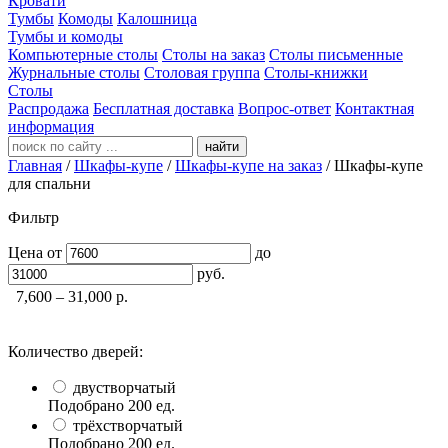
Кровати
Тумбы
Комоды
Калошница
Тумбы и комоды
Компьютерные столы
Столы на заказ
Столы письменные
Журнальные столы
Столовая группа
Столы-книжки
Столы
Распродажа
Бесплатная доставка
Вопрос-ответ
Контактная
информация
найти
Главная
/
Шкафы-купе
/
Шкафы-купе на заказ
/
Шкафы-купе
для спальни
Фильтр
Цена
от
до
руб.
7,600 – 31,000
р.
Количество дверей:
двустворчатый
Подобрано
200
ед.
трёхстворчатый
Подобрано
200
ед.