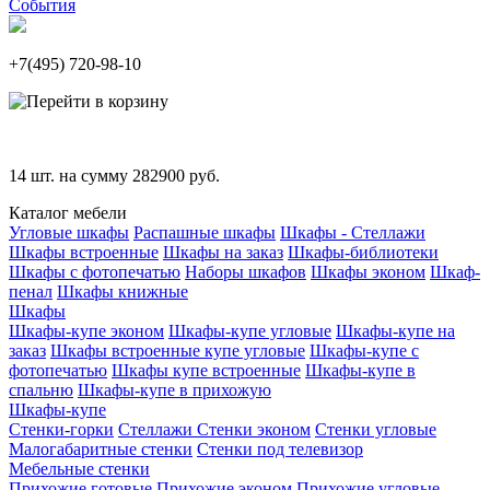
События
+7(495)
720-98-10
14
шт. на сумму
282900
руб.
Каталог мебели
Угловые шкафы
Распашные шкафы
Шкафы - Стеллажи
Шкафы встроенные
Шкафы на заказ
Шкафы-библиотеки
Шкафы с фотопечатью
Наборы шкафов
Шкафы эконом
Шкаф-
пенал
Шкафы книжные
Шкафы
Шкафы-купе эконом
Шкафы-купе угловые
Шкафы-купе на
заказ
Шкафы встроенные купе угловые
Шкафы-купе с
фотопечатью
Шкафы купе встроенные
Шкафы-купе в
спальню
Шкафы-купе в прихожую
Шкафы-купе
Стенки-горки
Стеллажи
Стенки эконом
Стенки угловые
Малогабаритные стенки
Стенки под телевизор
Мебельные стенки
Прихожие готовые
Прихожие эконом
Прихожие угловые