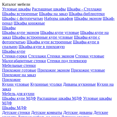
Каталог мебели
Угловые шкафы
Распашные шкафы
Шкафы - Стеллажи
Шкафы встроенные
Шкафы на заказ
Шкафы-библиотеки
Шкафы с фотопечатью
Наборы шкафов
Шкафы эконом
Шкаф-
пенал
Шкафы книжные
Шкафы
Шкафы-купе эконом
Шкафы-купе угловые
Шкафы-купе на
заказ
Шкафы встроенные купе угловые
Шкафы-купе с
фотопечатью
Шкафы купе встроенные
Шкафы-купе в
спальню
Шкафы-купе в прихожую
Шкафы-купе
Стенки-горки
Стеллажи
Стенки эконом
Стенки угловые
Малогабаритные стенки
Стенки под телевизор
Мебельные стенки
Прихожие готовые
Прихожие эконом
Прихожие угловые
Прихожие на заказ
Прихожие
Кухни угловые
Кухонные уголки
Диваны кухонные
Кухни на
заказ
Мебель для кухни
Шкафы купе МДФ
Распашные шкафы МДФ
Угловые шкафы
МДФ
Шкафы МДФ
Детские стенки
Детские комнаты
Детские диваны
Детские