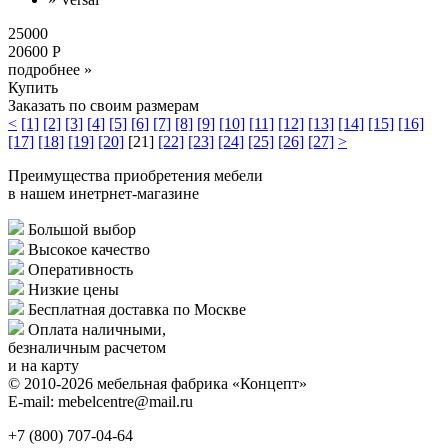
25000
20600 Р
подробнее »
Купить
Заказать по своим размерам
<
[1]
[2]
[3]
[4]
[5]
[6]
[7]
[8]
[9]
[10]
[11]
[12]
[13]
[14]
[15]
[16]
[17]
[18]
[19]
[20]
[21]
[22]
[23]
[24]
[25]
[26]
[27]
>
Преимущества приобретения мебели
в нашем инетрнет-магазине
Большой выбор
Высокое качество
Оперативность
Низкие цены
Бесплатная доставка по Москве
Оплата наличными,
безналичным расчетом
и на карту
© 2010-2026 мебельная фабрика «Концепт»
E-mail: mebelcentre@mail.ru
+7 (800)
707-04-64