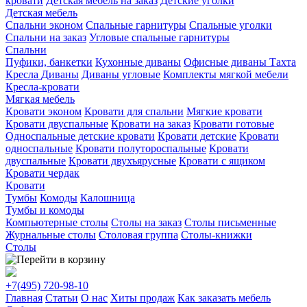
кровати
Детская мебель на заказ
Детские уголки
Детская мебель
Спальни эконом
Спальные гарнитуры
Спальные уголки
Спальни на заказ
Угловые спальные гарнитуры
Спальни
Пуфики, банкетки
Кухонные диваны
Офисные диваны
Тахта
Кресла
Диваны
Диваны угловые
Комплекты мягкой мебели
Кресла-кровати
Мягкая мебель
Кровати эконом
Кровати для спальни
Мягкие кровати
Кровати двуспальные
Кровати на заказ
Кровати готовые
Односпальные детские кровати
Кровати детские
Кровати
односпальные
Кровати полутороспальные
Кровати
двуспальные
Кровати двухъярусные
Кровати с ящиком
Кровати чердак
Кровати
Тумбы
Комоды
Калошница
Тумбы и комоды
Компьютерные столы
Столы на заказ
Столы письменные
Журнальные столы
Столовая группа
Столы-книжки
Столы
+7(495)
720-98-10
Главная
Статьи
О нас
Хиты продаж
Как заказать мебель