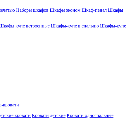
печатью
Наборы шкафов
Шкафы эконом
Шкаф-пенал
Шкафы
Шкафы купе встроенные
Шкафы-купе в спальню
Шкафы-купе
а-кровати
етские кровати
Кровати детские
Кровати односпальные