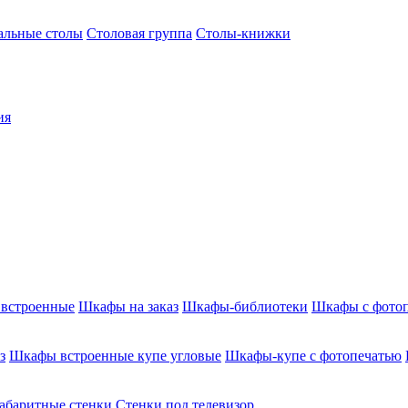
альные столы
Столовая группа
Столы-книжки
ия
встроенные
Шкафы на заказ
Шкафы-библиотеки
Шкафы с фото
з
Шкафы встроенные купе угловые
Шкафы-купе с фотопечатью
абаритные стенки
Стенки под телевизор