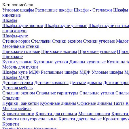
Каталог мебели
Угловые шкафы
Распашные шкафы
Шкафы - Стеллажи
Шкафы 
книжные
Шкафы
Шкафы-купе эконом
Шкафы-купе угловые
Шкафы-купе на зака
в прихожую
Шкафы-купе
Стенки-горки
Стеллажи
Стенки эконом
Стенки угловые
Малог
Мебельные стенки
Прихожие готовые
Прихожие эконом
Прихожие угловые
Прихо
Прихожие
Кухни угловые
Кухонные уголки
Диваны кухонные
Кухни на з
Мебель для кухни
Шкафы купе МДФ
Распашные шкафы МДФ
Угловые шкафы 
Шкафы МДФ
Детские стенки
Детские комнаты
Детские диваны
Детские кро
Детская мебель
Спальни эконом
Спальные гарнитуры
Спальные уголки
Спальн
Спальни
Пуфики, банкетки
Кухонные диваны
Офисные диваны
Тахта
К
Мягкая мебель
Кровати эконом
Кровати для спальни
Мягкие кровати
Кровати
Кровати полутороспальные
Кровати двуспальные
Кровати дву
Кровати