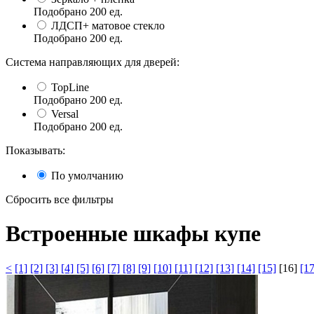
Подобрано
200
ед.
ЛДСП+ матовое стекло
Подобрано
200
ед.
Система направляющих для дверей:
TopLine
Подобрано
200
ед.
Versal
Подобрано
200
ед.
Показывать:
По умолчанию
Сбросить все фильтры
Встроенные шкафы купе
<
[1]
[2]
[3]
[4]
[5]
[6]
[7]
[8]
[9]
[10]
[11]
[12]
[13]
[14]
[15]
[16]
[17