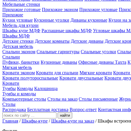
Мебельные стенки
Прихожие готовые
Прихожие эконом
Прихожие угловые
Прихо
Прихожие
Кухни угловые
Кухонные уголки
Диваны кухонные
Кухни на з
Мебель для кухни
Шкафы купе МДФ
Распашные шкафы МДФ
Угловые шкафы 
Шкафы МДФ
Детские стенки
Детские комнаты
Детские диваны
Детские кро
Детская мебель
Спальни эконом
Спальные гарнитуры
Спальные уголки
Спальн
Спальни
Пуфики, банкетки
Кухонные диваны
Офисные диваны
Тахта
К
Мягкая мебель
Кровати эконом
Кровати для спальни
Мягкие кровати
Кровати
Кровати полутороспальные
Кровати двуспальные
Кровати дву
Кровати
Тумбы
Комоды
Калошница
Тумбы и комоды
Компьютерные столы
Столы на заказ
Столы письменные
Журн
Столы
Распродажа
Бесплатная доставка
Вопрос-ответ
Контактная инф
найти
Главная
/
Шкафы-купе
/
Шкафы-купе на заказ
/
Шкафы встроен
Фильтр