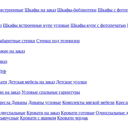
встроенные
Шкафы на заказ
Шкафы-библиотеки
Шкафы с фото
з
Шкафы встроенные купе угловые
Шкафы-купе с фотопечатью
абаритные стенки
Стенки под телевизор
жие на заказ
аказ
МДФ
вати
Детская мебель на заказ
Детские уголки
и на заказ
Угловые спальные гарнитуры
ресла
Диваны
Диваны угловые
Комплекты мягкой мебели
Кресл
 двуспальные
Кровати на заказ
Кровати готовые
Односпальные д
хъярусные
Кровати с ящиком
Кровати чердак