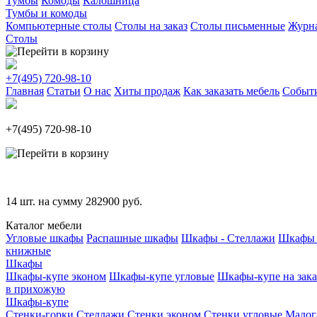
Тумбы
Комоды
Калошница
Тумбы и комоды
Компьютерные столы
Столы на заказ
Столы письменные
Журн
Столы
+7(495)
720-98-10
Главная
Статьи
О нас
Хиты продаж
Как заказать мебель
Событ
+7(495)
720-98-10
14
шт. на сумму
282900
руб.
Каталог мебели
Угловые шкафы
Распашные шкафы
Шкафы - Стеллажи
Шкафы 
книжные
Шкафы
Шкафы-купе эконом
Шкафы-купе угловые
Шкафы-купе на зака
в прихожую
Шкафы-купе
Стенки-горки
Стеллажи
Стенки эконом
Стенки угловые
Малог