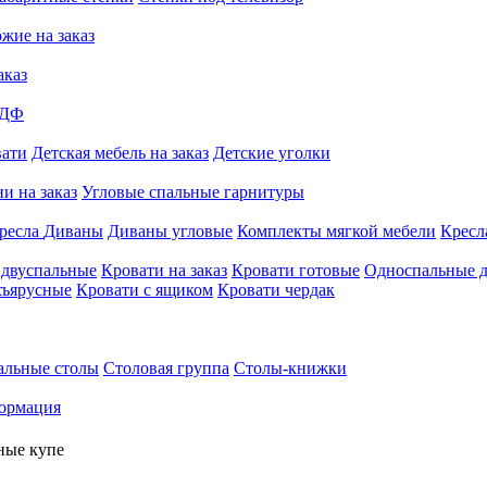
жие на заказ
аказ
МДФ
вати
Детская мебель на заказ
Детские уголки
и на заказ
Угловые спальные гарнитуры
ресла
Диваны
Диваны угловые
Комплекты мягкой мебели
Кресл
 двуспальные
Кровати на заказ
Кровати готовые
Односпальные д
хъярусные
Кровати с ящиком
Кровати чердак
альные столы
Столовая группа
Столы-книжки
ормация
ные купе