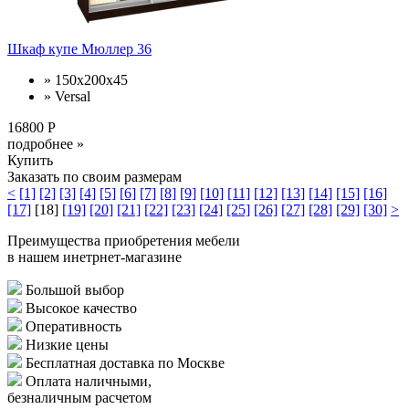
Шкаф купе Мюллер 36
» 150х200х45
» Versal
16800 Р
подробнее »
Купить
Заказать по своим размерам
<
[1]
[2]
[3]
[4]
[5]
[6]
[7]
[8]
[9]
[10]
[11]
[12]
[13]
[14]
[15]
[16]
[17]
[18]
[19]
[20]
[21]
[22]
[23]
[24]
[25]
[26]
[27]
[28]
[29]
[30]
>
Преимущества приобретения мебели
в нашем инетрнет-магазине
Большой выбор
Высокое качество
Оперативность
Низкие цены
Бесплатная доставка по Москве
Оплата наличными,
безналичным расчетом