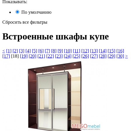
Показывать:
По умолчанию
Сбросить все фильтры
Встроенные шкафы купе
<
[1]
[2]
[3]
[4]
[5]
[6]
[7]
[8]
[9]
[10]
[11]
[12]
[13]
[14]
[15]
[16]
[17]
[18]
[19]
[20]
[21]
[22]
[23]
[24]
[25]
[26]
[27]
[28]
[29]
[30]
>