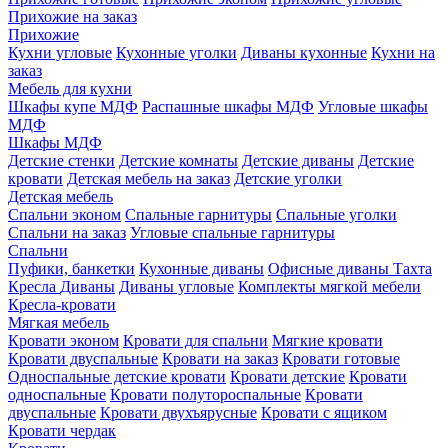
Прихожие на заказ
Прихожие
Кухни угловые
Кухонные уголки
Диваны кухонные
Кухни на
заказ
Мебель для кухни
Шкафы купе МДФ
Распашные шкафы МДФ
Угловые шкафы
МДФ
Шкафы МДФ
Детские стенки
Детские комнаты
Детские диваны
Детские
кровати
Детская мебель на заказ
Детские уголки
Детская мебель
Спальни эконом
Спальные гарнитуры
Спальные уголки
Спальни на заказ
Угловые спальные гарнитуры
Спальни
Пуфики, банкетки
Кухонные диваны
Офисные диваны
Тахта
Кресла
Диваны
Диваны угловые
Комплекты мягкой мебели
Кресла-кровати
Мягкая мебель
Кровати эконом
Кровати для спальни
Мягкие кровати
Кровати двуспальные
Кровати на заказ
Кровати готовые
Односпальные детские кровати
Кровати детские
Кровати
односпальные
Кровати полутороспальные
Кровати
двуспальные
Кровати двухъярусные
Кровати с ящиком
Кровати чердак