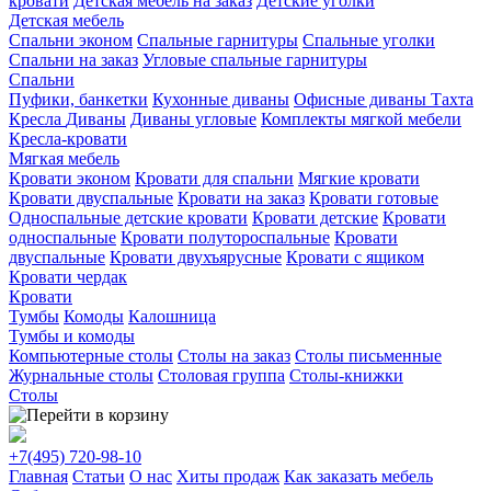
кровати
Детская мебель на заказ
Детские уголки
Детская мебель
Спальни эконом
Спальные гарнитуры
Спальные уголки
Спальни на заказ
Угловые спальные гарнитуры
Спальни
Пуфики, банкетки
Кухонные диваны
Офисные диваны
Тахта
Кресла
Диваны
Диваны угловые
Комплекты мягкой мебели
Кресла-кровати
Мягкая мебель
Кровати эконом
Кровати для спальни
Мягкие кровати
Кровати двуспальные
Кровати на заказ
Кровати готовые
Односпальные детские кровати
Кровати детские
Кровати
односпальные
Кровати полутороспальные
Кровати
двуспальные
Кровати двухъярусные
Кровати с ящиком
Кровати чердак
Кровати
Тумбы
Комоды
Калошница
Тумбы и комоды
Компьютерные столы
Столы на заказ
Столы письменные
Журнальные столы
Столовая группа
Столы-книжки
Столы
+7(495)
720-98-10
Главная
Статьи
О нас
Хиты продаж
Как заказать мебель