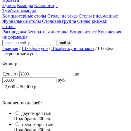
Кровати
Тумбы
Комоды
Калошница
Тумбы и комоды
Компьютерные столы
Столы на заказ
Столы письменные
Журнальные столы
Столовая группа
Столы-книжки
Столы
Распродажа
Бесплатная доставка
Вопрос-ответ
Контактная
информация
найти
Главная
/
Шкафы-купе
/
Шкафы-купе на заказ
/
Шкафы
встроенные купе
Фильтр
Цена
от
до
руб.
7,600 – 50,300
р.
Количество дверей:
двустворчатый
Подобрано
200
ед.
трёхстворчатый
Подобрано
200
ед.