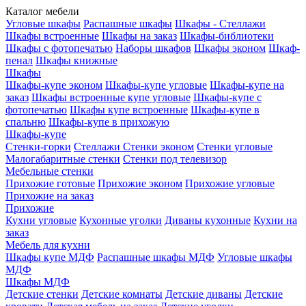
Каталог мебели
Угловые шкафы
Распашные шкафы
Шкафы - Стеллажи
Шкафы встроенные
Шкафы на заказ
Шкафы-библиотеки
Шкафы с фотопечатью
Наборы шкафов
Шкафы эконом
Шкаф-
пенал
Шкафы книжные
Шкафы
Шкафы-купе эконом
Шкафы-купе угловые
Шкафы-купе на
заказ
Шкафы встроенные купе угловые
Шкафы-купе с
фотопечатью
Шкафы купе встроенные
Шкафы-купе в
спальню
Шкафы-купе в прихожую
Шкафы-купе
Стенки-горки
Стеллажи
Стенки эконом
Стенки угловые
Малогабаритные стенки
Стенки под телевизор
Мебельные стенки
Прихожие готовые
Прихожие эконом
Прихожие угловые
Прихожие на заказ
Прихожие
Кухни угловые
Кухонные уголки
Диваны кухонные
Кухни на
заказ
Мебель для кухни
Шкафы купе МДФ
Распашные шкафы МДФ
Угловые шкафы
МДФ
Шкафы МДФ
Детские стенки
Детские комнаты
Детские диваны
Детские