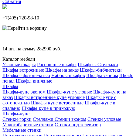
События
+7(495)
720-98-10
14
шт. на сумму
282900
руб.
Каталог мебели
Угловые шкафы
Распашные шкафы
Шкафы - Стеллажи
Шкафы встроенные
Шкафы на заказ
Шкафы-библиотеки
Шкафы с фотопечатью
Наборы шкафов
Шкафы эконом
Шкаф-
пенал
Шкафы книжные
Шкафы
Шкафы-купе эконом
Шкафы-купе угловые
Шкафы-купе на
заказ
Шкафы встроенные купе угловые
Шкафы-купе с
фотопечатью
Шкафы купе встроенные
Шкафы-купе в
спальню
Шкафы-купе в прихожую
Шкафы-купе
Стенки-горки
Стеллажи
Стенки эконом
Стенки угловые
Малогабаритные стенки
Стенки под телевизор
Мебельные стенки
Прихожие готовые
Прихожие эконом
Прихожие угловые