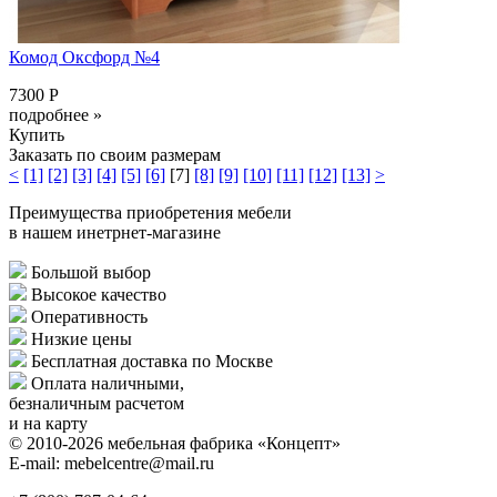
Комод Оксфорд №4
7300 Р
подробнее »
Купить
Заказать по своим размерам
<
[1]
[2]
[3]
[4]
[5]
[6]
[7]
[8]
[9]
[10]
[11]
[12]
[13]
>
Преимущества приобретения мебели
в нашем инетрнет-магазине
Большой выбор
Высокое качество
Оперативность
Низкие цены
Бесплатная доставка по Москве
Оплата наличными,
безналичным расчетом
и на карту
© 2010-2026 мебельная фабрика «Концепт»
E-mail: mebelcentre@mail.ru