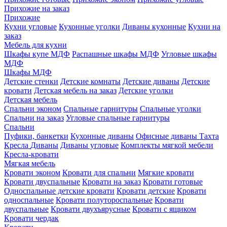
Прихожие на заказ
Прихожие
Кухни угловые
Кухонные уголки
Диваны кухонные
Кухни на
заказ
Мебель для кухни
Шкафы купе МДФ
Распашные шкафы МДФ
Угловые шкафы
МДФ
Шкафы МДФ
Детские стенки
Детские комнаты
Детские диваны
Детские
кровати
Детская мебель на заказ
Детские уголки
Детская мебель
Спальни эконом
Спальные гарнитуры
Спальные уголки
Спальни на заказ
Угловые спальные гарнитуры
Спальни
Пуфики, банкетки
Кухонные диваны
Офисные диваны
Тахта
Кресла
Диваны
Диваны угловые
Комплекты мягкой мебели
Кресла-кровати
Мягкая мебель
Кровати эконом
Кровати для спальни
Мягкие кровати
Кровати двуспальные
Кровати на заказ
Кровати готовые
Односпальные детские кровати
Кровати детские
Кровати
односпальные
Кровати полутороспальные
Кровати
двуспальные
Кровати двухъярусные
Кровати с ящиком
Кровати чердак