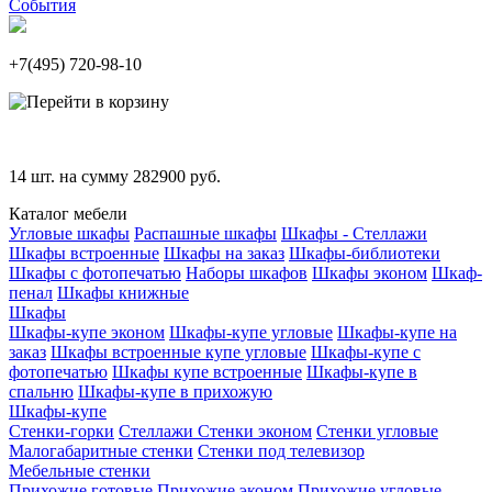
События
+7(495)
720-98-10
14
шт. на сумму
282900
руб.
Каталог мебели
Угловые шкафы
Распашные шкафы
Шкафы - Стеллажи
Шкафы встроенные
Шкафы на заказ
Шкафы-библиотеки
Шкафы с фотопечатью
Наборы шкафов
Шкафы эконом
Шкаф-
пенал
Шкафы книжные
Шкафы
Шкафы-купе эконом
Шкафы-купе угловые
Шкафы-купе на
заказ
Шкафы встроенные купе угловые
Шкафы-купе с
фотопечатью
Шкафы купе встроенные
Шкафы-купе в
спальню
Шкафы-купе в прихожую
Шкафы-купе
Стенки-горки
Стеллажи
Стенки эконом
Стенки угловые
Малогабаритные стенки
Стенки под телевизор
Мебельные стенки
Прихожие готовые
Прихожие эконом
Прихожие угловые