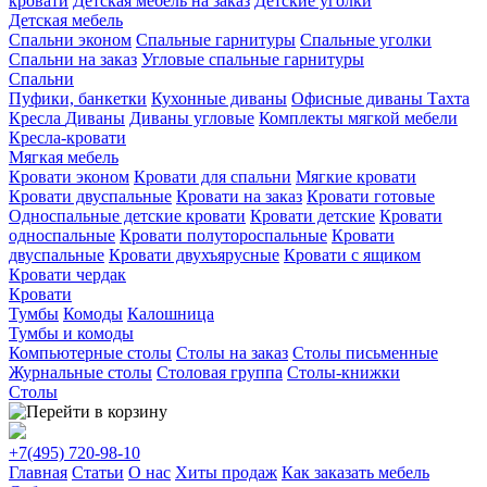
кровати
Детская мебель на заказ
Детские уголки
Детская мебель
Спальни эконом
Спальные гарнитуры
Спальные уголки
Спальни на заказ
Угловые спальные гарнитуры
Спальни
Пуфики, банкетки
Кухонные диваны
Офисные диваны
Тахта
Кресла
Диваны
Диваны угловые
Комплекты мягкой мебели
Кресла-кровати
Мягкая мебель
Кровати эконом
Кровати для спальни
Мягкие кровати
Кровати двуспальные
Кровати на заказ
Кровати готовые
Односпальные детские кровати
Кровати детские
Кровати
односпальные
Кровати полутороспальные
Кровати
двуспальные
Кровати двухъярусные
Кровати с ящиком
Кровати чердак
Кровати
Тумбы
Комоды
Калошница
Тумбы и комоды
Компьютерные столы
Столы на заказ
Столы письменные
Журнальные столы
Столовая группа
Столы-книжки
Столы
+7(495)
720-98-10
Главная
Статьи
О нас
Хиты продаж
Как заказать мебель