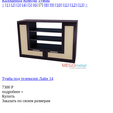
Калошница
Комоды
Тумбы
<
[1]
[2]
[3]
[4]
[5]
[6]
[7]
[8]
[9]
[10]
[11]
[12]
[13]
>
Тумба под телевизор Лайн 14
7300 Р
подробнее »
Купить
Заказать по своим размерам