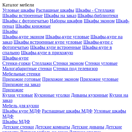
Каталог мебели
Угловые шкафы
Распашные шкафы
Шкафы - Стеллажи
Шкафы встроенные
Шкафы на заказ
Шкафы-библиотеки
Шкафы с фотопечатью
Наборы шкафов
Шкафы эконом
Шкаф-
пенал
Шкафы книжные
Шкафы
Шкафы-купе эконом
Шкафы-купе угловые
Шкафы-купе на
заказ
Шкафы встроенные купе угловые
Шкафы-купе с
фотопечатью
Шкафы купе встроенные
Шкафы-купе в
спальню
Шкафы-купе в прихожую
Шкафы-купе
Стенки-горки
Стеллажи
Стенки эконом
Стенки угловые
Малогабаритные стенки
Стенки под телевизор
Мебельные стенки
Прихожие готовые
Прихожие эконом
Прихожие угловые
Прихожие на заказ
Прихожие
Кухни угловые
Кухонные уголки
Диваны кухонные
Кухни на
заказ
Мебель для кухни
Шкафы купе МДФ
Распашные шкафы МДФ
Угловые шкафы
МДФ
Шкафы МДФ
Детские стенки
Детские комнаты
Детские диваны
Детские