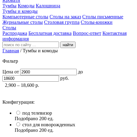
Кровати
Тумбы
Комоды
Калошница
Тумбы и комоды
Компьютерные столы
Столы на заказ
Столы письменные
Журнальные столы
Столовая группа
Столы-книжки
Столы
Распродажа
Бесплатная доставка
Вопрос-ответ
Контактная
информация
найти
Главная
/
Тумбы и комоды
Фильтр
Цена
от
до
руб.
2,900 – 18,600
р.
Конфигурация:
под телевизор
Подобрано
200
ед.
стол для новорожденных
Подобрано
200
ед.