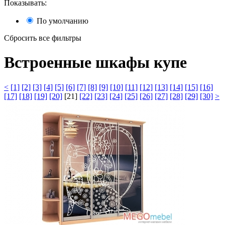
Показывать:
По умолчанию
Сбросить все фильтры
Встроенные шкафы купе
<
[1]
[2]
[3]
[4]
[5]
[6]
[7]
[8]
[9]
[10]
[11]
[12]
[13]
[14]
[15]
[16]
[17]
[18]
[19]
[20]
[21]
[22]
[23]
[24]
[25]
[26]
[27]
[28]
[29]
[30]
>