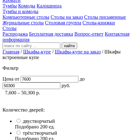
Кровати
Тумбы
Комоды
Калошница
Тумбы и комоды
Компьютерные столы
Столы на заказ
Столы письменные
Журнальные столы
Столовая группа
Столы-книжки
Столы
Распродажа
Бесплатная доставка
Вопрос-ответ
Контактная
информация
найти
Главная
/
Шкафы-купе
/
Шкафы-купе на заказ
/
Шкафы
встроенные купе
Фильтр
Цена
от
до
руб.
7,600 – 50,300
р.
Количество дверей:
двустворчатый
Подобрано
200
ед.
трёхстворчатый
Подобрано
200
ед.