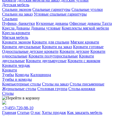
кровати
Детская мебель на заказ
Детские уголки
Детская мебель
Спальни эконом
Спальные гарнитуры
Спальные уголки
Спальни на заказ
Угловые спальные гарнитуры
Спальни
Пуфики, банкетки
Кухонные диваны
Офисные диваны
Тахта
Кресла
Диваны
Диваны угловые
Комплекты мягкой мебели
Кресла-кровати
Мягкая мебель
Кровати эконом
Кровати для спальни
Мягкие кровати
Кровати двуспальные
Кровати на заказ
Кровати готовые
Односпальные детские кровати
Кровати детские
Кровати
односпальные
Кровати полутороспальные
Кровати
двуспальные
Кровати двухъярусные
Кровати с ящиком
Кровати чердак
Кровати
Тумбы
Комоды
Калошница
Тумбы и комоды
Компьютерные столы
Столы на заказ
Столы письменные
Журнальные столы
Столовая группа
Столы-книжки
Столы
+7(495)
720-98-10
Главная
Статьи
О нас
Хиты продаж
Как заказать мебель