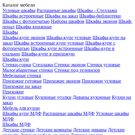
Каталог мебели
Угловые шкафы
Распашные шкафы
Шкафы - Стеллажи
Шкафы встроенные
Шкафы на заказ
Шкафы-библиотеки
Шкафы с фотопечатью
Наборы шкафов
Шкафы эконом
Шкаф-
пенал
Шкафы книжные
Шкафы
Шкафы-купе эконом
Шкафы-купе угловые
Шкафы-купе на
заказ
Шкафы встроенные купе угловые
Шкафы-купе с
фотопечатью
Шкафы купе встроенные
Шкафы-купе в
спальню
Шкафы-купе в прихожую
Шкафы-купе
Стенки-горки
Стеллажи
Стенки эконом
Стенки угловые
Малогабаритные стенки
Стенки под телевизор
Мебельные стенки
Прихожие готовые
Прихожие эконом
Прихожие угловые
Прихожие на заказ
Прихожие
Кухни угловые
Кухонные уголки
Диваны кухонные
Кухни на
заказ
Мебель для кухни
Шкафы купе МДФ
Распашные шкафы МДФ
Угловые шкафы
МДФ
Шкафы МДФ
Детские стенки
Детские комнаты
Детские диваны
Детские