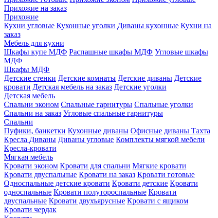
Прихожие на заказ
Прихожие
Кухни угловые
Кухонные уголки
Диваны кухонные
Кухни на
заказ
Мебель для кухни
Шкафы купе МДФ
Распашные шкафы МДФ
Угловые шкафы
МДФ
Шкафы МДФ
Детские стенки
Детские комнаты
Детские диваны
Детские
кровати
Детская мебель на заказ
Детские уголки
Детская мебель
Спальни эконом
Спальные гарнитуры
Спальные уголки
Спальни на заказ
Угловые спальные гарнитуры
Спальни
Пуфики, банкетки
Кухонные диваны
Офисные диваны
Тахта
Кресла
Диваны
Диваны угловые
Комплекты мягкой мебели
Кресла-кровати
Мягкая мебель
Кровати эконом
Кровати для спальни
Мягкие кровати
Кровати двуспальные
Кровати на заказ
Кровати готовые
Односпальные детские кровати
Кровати детские
Кровати
односпальные
Кровати полутороспальные
Кровати
двуспальные
Кровати двухъярусные
Кровати с ящиком
Кровати чердак