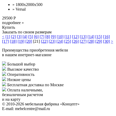
» 1800х2000х500
» Versal
29500 Р
подробнее »
Купить
Заказать по своим размерам
<
[1]
[2]
[3]
[4]
[5]
[6]
[7]
[8]
[9]
[10]
[11]
[12]
[13]
[14]
[15]
[16]
[17]
[18]
[19]
[20]
[21]
[22]
[23]
[24]
[25]
[26]
[27]
[28]
[29]
[30]
>
Преимущества приобретения мебели
в нашем инетрнет-магазине
Большой выбор
Высокое качество
Оперативность
Низкие цены
Бесплатная доставка по Москве
Оплата наличными,
безналичным расчетом
и на карту
© 2010-2026 мебельная фабрика «Концепт»
E-mail: mebelcentre@mail.ru