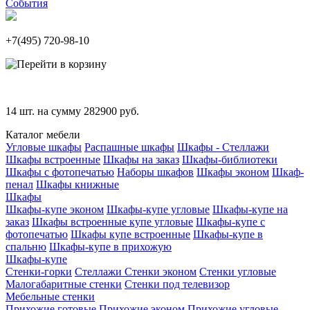
События
+7(495)
720-98-10
14
шт. на сумму
282900
руб.
Каталог мебели
Угловые шкафы
Распашные шкафы
Шкафы - Стеллажи
Шкафы встроенные
Шкафы на заказ
Шкафы-библиотеки
Шкафы с фотопечатью
Наборы шкафов
Шкафы эконом
Шкаф-
пенал
Шкафы книжные
Шкафы
Шкафы-купе эконом
Шкафы-купе угловые
Шкафы-купе на
заказ
Шкафы встроенные купе угловые
Шкафы-купе с
фотопечатью
Шкафы купе встроенные
Шкафы-купе в
спальню
Шкафы-купе в прихожую
Шкафы-купе
Стенки-горки
Стеллажи
Стенки эконом
Стенки угловые
Малогабаритные стенки
Стенки под телевизор
Мебельные стенки
Прихожие готовые
Прихожие эконом
Прихожие угловые